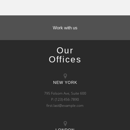
Work with us
Our
Offices
NEW YORK
795 Folsom Ave, Suite 600
P: (123) 456-7890
first.last@example.com